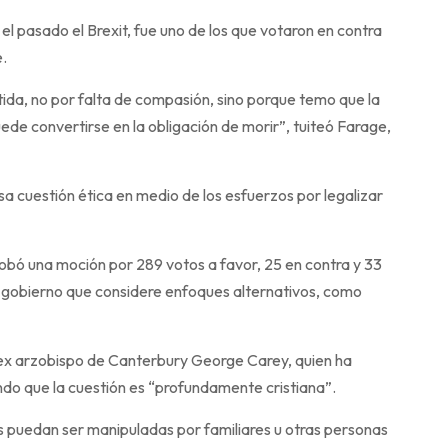
l pasado el Brexit, fue uno de los que votaron en contra
e.
ida, no por falta de compasión, sino porque temo que la
uede convertirse en la obligación de morir”, tuiteó Farage,
sa cuestión ética en medio de los esfuerzos por legalizar
robó una moción por 289 votos a favor, 25 en contra y 33
 al gobierno que considere enfoques alternativos, como
el ex arzobispo de Canterbury George Carey, quien ha
ando que la cuestión es “profundamente cristiana”.
es puedan ser manipuladas por familiares u otras personas