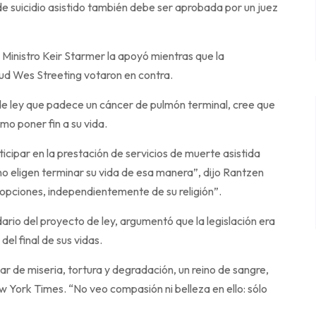
de suicidio asistido también debe ser aprobada por un juez
r Ministro Keir Starmer la apoyó mientras que la
lud Wes Streeting votaron en contra.
de ley que padece un cáncer de pulmón terminal, cree que
mo poner fin a su vida.
icipar en la prestación de servicios de muerte asistida
no eligen terminar su vida de esa manera”, dijo Rantzen
 opciones, independientemente de su religión”.
rio del proyecto de ley, argumentó que la legislación era
del final de sus vidas.
r de miseria, tortura y degradación, un reino de sangre,
 York Times. “No veo compasión ni belleza en ello: sólo