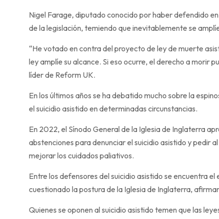
Nigel Farage, diputado conocido por haber defendido en e
de la legislación, temiendo que inevitablemente se amplí
“He votado en contra del proyecto de ley de muerte asist
ley amplíe su alcance. Si eso ocurre, el derecho a morir p
líder de Reform UK.
En los últimos años se ha debatido mucho sobre la espino
el suicidio asistido en determinadas circunstancias.
En 2022, el Sínodo General de la Iglesia de Inglaterra ap
abstenciones para denunciar el suicidio asistido y pedir
mejorar los cuidados paliativos.
Entre los defensores del suicidio asistido se encuentra 
cuestionado la postura de la Iglesia de Inglaterra, afirm
Quienes se oponen al suicidio asistido temen que las ley