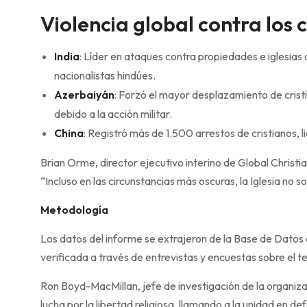
Violencia global contra los c
India
: Líder en ataques contra propiedades e iglesias
nacionalistas hindúes.
Azerbaiyán
: Forzó el mayor desplazamiento de cris
debido a la acción militar.
China
: Registró más de 1.500 arrestos de cristianos, 
Brian Orme, director ejecutivo interino de Global Christian
“Incluso en las circunstancias más oscuras, la Iglesia no s
Metodología
Los datos del informe se extrajeron de la Base de Datos 
verificada a través de entrevistas y encuestas sobre el t
Ron Boyd-MacMillan, jefe de investigación de la organiza
lucha por la libertad religiosa, llamando a la unidad en 