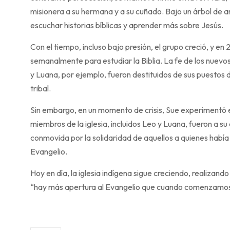
misionera a su hermana y a su cuñado. Bajo un árbol de a
escuchar historias bíblicas y aprender más sobre Jesús.
Con el tiempo, incluso bajo presión, el grupo creció, y en
semanalmente para estudiar la Biblia. La fe de los nuev
y Luana, por ejemplo, fueron destituidos de sus puestos d
tribal.
Sin embargo, en un momento de crisis, Sue experimentó el
miembros de la iglesia, incluidos Leo y Luana, fueron a su
conmovida por la solidaridad de aquellos a quienes habí
Evangelio.
Hoy en día, la iglesia indígena sigue creciendo, realizan
“hay más apertura al Evangelio que cuando comenzamos 